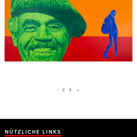
1
2
3
→
NÜTZLICHE LINKS